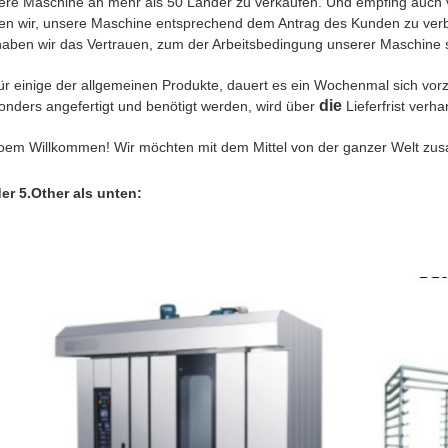
ere Maschine an mehr als 50 Länder zu verkaufen. Und empfing auch vi
ten wir, unsere Maschine entsprechend dem Antrag des Kunden zu ver
haben wir das Vertrauen, zum der Arbeitsbedingung unserer Maschine s
ür einige der allgemeinen Produkte, dauert es ein Wochenmal sich vorz
die
onders angefertigt und benötigt werden, wird über
Lieferfrist verha
oem Willkommen! Wir möchten mit dem Mittel von der ganzer Welt zu
der 5.Other als unten: