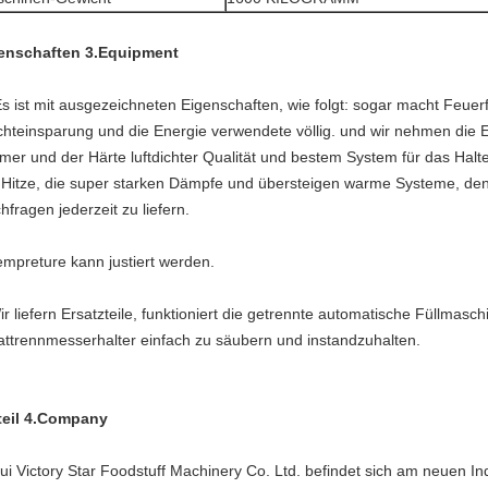
enschaften 3.Equipment
Es ist mit ausgezeichneten Eigenschaften, wie folgt: sogar macht Feuer
hteinsparung und die Energie verwendete völlig. und wir nehmen die E
mer und der Härte luftdichter Qualität und bestem System für das Halt
 Hitze, die super starken Dämpfe und übersteigen warme Systeme, d
hfragen jederzeit zu liefern.
empreture kann justiert werden.
r liefern Ersatzteile, funktioniert die getrennte automatische Füllmasch
lattrennmesserhalter einfach zu säubern und instandzuhalten.
teil 4.Company
ui Victory Star Foodstuff Machinery Co. Ltd. befindet sich am neuen In