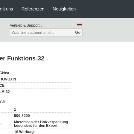
mit uns
Referenzen
Neuigkeiten
Vertrieb & Support：
Go
er Funktions-32
China
HONGXIN
CE
LM-32
AGB:
1
500-8000
Maschinen der Holzverpackung
en:
besonders für den Export
10 Werktage