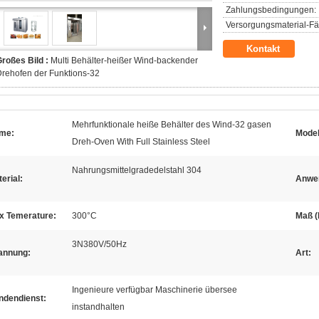
Zahlungsbedingungen:
Versorgungsmaterial-Fäh
Kontakt
roßes Bild :
Multi Behälter-heißer Wind-backender
rehofen der Funktions-32
Mehrfunktionale heiße Behälter des Wind-32 gasen
me:
Model
Dreh-Oven With Full Stainless Steel
Nahrungsmittelgradedelstahl 304
erial:
Anwe
x Temerature:
300°C
Maß (
3N380V/50Hz
annung:
Art:
Ingenieure verfügbar Maschinerie übersee
ndendienst:
instandhalten