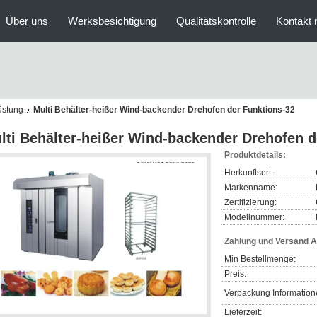
Über uns
Werksbesichtigung
Qualitätskontrolle
Kontakt 
üstung
Multi Behälter-heißer Wind-backender Drehofen der Funktions-32
lti Behälter-heißer Wind-backender Drehofen d
Produktdetails:
Herkunftsort:
Markenname:
Zertifizierung:
Modellnummer:
Zahlung und Versand 
Min Bestellmenge:
Preis:
Verpackung Information
Lieferzeit: