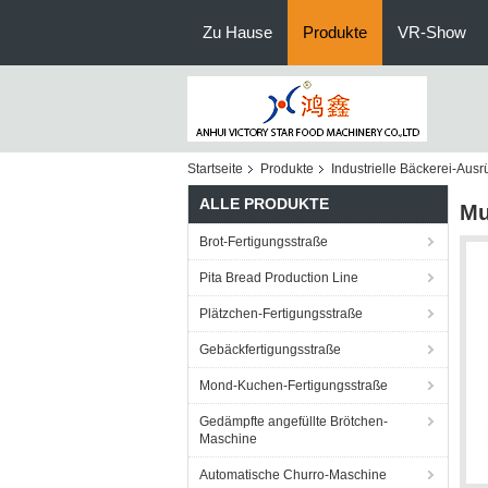
Zu Hause
Produkte
VR-Show
Startseite
Produkte
Industrielle Bäckerei-Ausr
ALLE PRODUKTE
Mu
Brot-Fertigungsstraße
Pita Bread Production Line
Plätzchen-Fertigungsstraße
Gebäckfertigungsstraße
Mond-Kuchen-Fertigungsstraße
Gedämpfte angefüllte Brötchen-
Maschine
Automatische Churro-Maschine