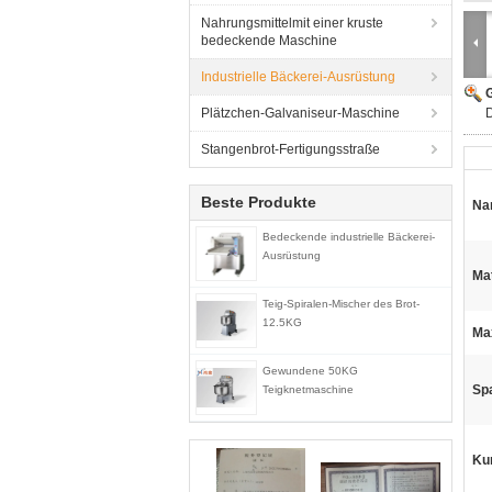
Nahrungsmittelmit einer kruste
bedeckende Maschine
Industrielle Bäckerei-Ausrüstung
G
Plätzchen-Galvaniseur-Maschine
D
Stangenbrot-Fertigungsstraße
Beste Produkte
Na
Bedeckende industrielle Bäckerei-
Ausrüstung
Mat
Teig-Spiralen-Mischer des Brot-
12.5KG
Ma
Gewundene 50KG
Sp
Teigknetmaschine
Ku