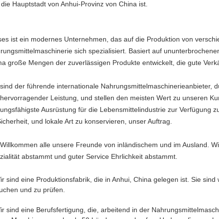
 die Hauptstadt von Anhui-Provinz von China ist.
ses ist ein modernes Unternehmen, das auf die Produktion von verschie
rungsmittelmaschinerie sich spezialisiert. Basiert auf ununterbrochene
ma große Mengen der zuverlässigen Produkte entwickelt, die gute Verk
 sind der führende internationale Nahrungsmittelmaschinerieanbieter, 
 hervorragender Leistung, und stellen den meisten Wert zu unseren K
stungsfähigste Ausrüstung für die Lebensmittelindustrie zur Verfügung z
Sicherheit, und lokale Art zu konservieren, unser Auftrag.
 Willkommen alle unsere Freunde von inländischem und im Ausland. Wir
zialität abstammt und guter Service Ehrlichkeit abstammt.
ir sind eine Produktionsfabrik, die in Anhui, China gelegen ist. Sie sin
uchen und zu prüfen.
ir sind eine Berufsfertigung, die, arbeitend in der Nahrungsmittelmasch