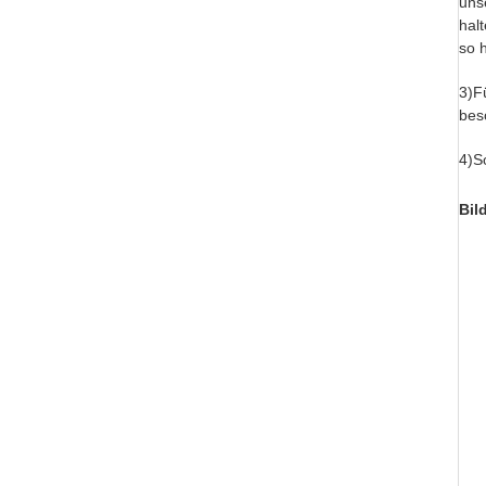
uns
hal
so 
3)F
bes
4)S
Bil