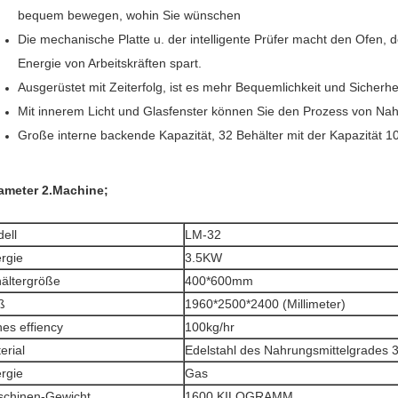
bequem bewegen, wohin Sie wünschen
Die mechanische Platte u. der intelligente Prüfer macht den Ofen, d
Energie von Arbeitskräften spart.
Ausgerüstet mit Zeiterfolg, ist es mehr Bequemlichkeit und Sicherhei
Mit innerem Licht und Glasfenster können Sie den Prozess von Na
Große interne backende Kapazität, 32 Behälter mit der Kapazität 1
ameter 2.Machine;
ell
LM-32
rgie
3.5KW
ältergröße
400*600mm
ß
1960*2500*2400 (Millimeter)
es effiency
100kg/hr
erial
Edelstahl des Nahrungsmittelgrades 
rgie
Gas
chinen-Gewicht
1600 KILOGRAMM