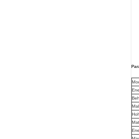
Par
Mod
Ene
Beh
Ma
Hoh
Mat
Ene
Mas