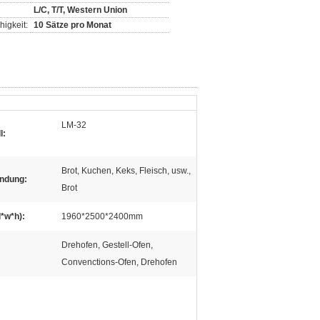
L/C, T/T, Western Union
igkeit:
10 Sätze pro Monat
LM-32
l:
Brot, Kuchen, Keks, Fleisch, usw.,
ndung:
Brot
l*w*h):
1960*2500*2400mm
Drehofen, Gestell-Ofen,
Convenctions-Ofen, Drehofen