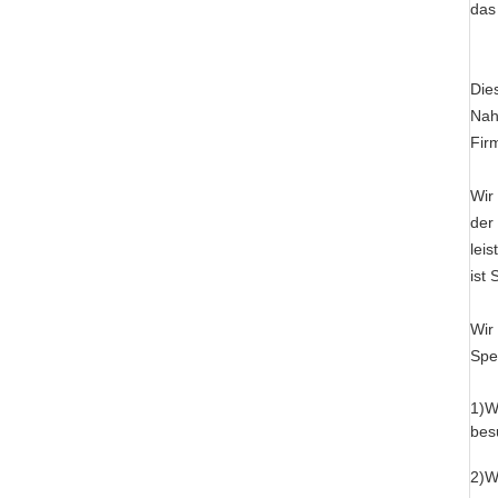
das
Die
Nah
Fir
Wir
der
lei
ist 
Wir
Spe
1)W
bes
2)W