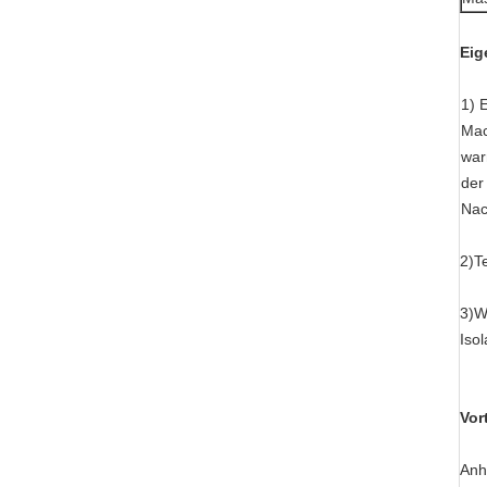
Eig
1) 
Mac
war
der
Nac
2)T
3)Wi
Iso
Vor
Anh