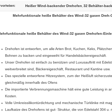
Heißer Wind-backender Drehofen
32 Behälter-bac
rvorheben:
,
Mehrfunktionale heiße Behälter des Wind-32 gasen Dreh-O
ehrfunktionale heiße Behälter des Wind-32 gasen Drehofen-
Einle
Drehofen ist entworfen, um alle Arten Brot, Kuchen, Keks, Plätzche
Bohnen zu backen und
eingeweiht für Handelsbäckereigeschäft.
Unser Drehofen ist einfach zu benützen und Luxusauftritt mit Edelst
weitverbreitet sind, Bäckereigeschäft, Restaurant und Kantine usw.
Das spezielle entworfene Hitzesystem, zum der Heißluft sicherzuste
gleichmäßig innerhalb des Ofens
Die importierte Verbrennungsmaschine hält eine gute Leistung in a
Kosten.
Volle Umkreissilikontürdichtung und mechanische Türklinke mit m
Laufkatze des Drehofens ist gut- Struktur, die von Edelstahl 304 u