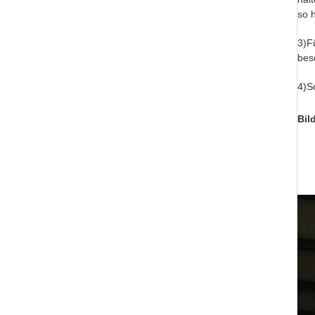
so 
3)F
bes
4)S
Bil