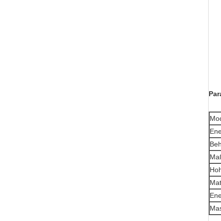
Par
Mod
Ene
Beh
Ma
Hoh
Mat
Ene
Mas