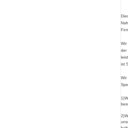
Die
Nah
Fir
Wir
der
lei
ist 
Wir
Spe
1)W
bes
2)W
uns
hal