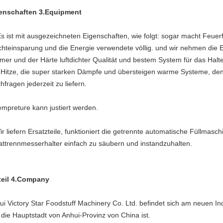
enschaften 3.Equipment
Es ist mit ausgezeichneten Eigenschaften, wie folgt: sogar macht Feuer
hteinsparung und die Energie verwendete völlig. und wir nehmen die E
mer und der Härte luftdichter Qualität und bestem System für das Halt
 Hitze, die super starken Dämpfe und übersteigen warme Systeme, d
hfragen jederzeit zu liefern.
empreture kann justiert werden.
r liefern Ersatzteile, funktioniert die getrennte automatische Füllmasch
lattrennmesserhalter einfach zu säubern und instandzuhalten.
teil 4.Company
ui Victory Star Foodstuff Machinery Co. Ltd. befindet sich am neuen In
 die Hauptstadt von Anhui-Provinz von China ist.