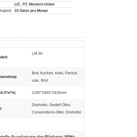
L/C, T/T, Western Union
igkeit:
10 Sätze pro Monat
LM-30
dell:
Brot, Kuchen, Keks, Fleisch,
wendung:
usw., Brot
ß (l*w*h):
2180*1840*2430mm
Drehofen, Gestell-Ofen,
t:
Convenctions-Ofen, Drehofen
rielle Ausrüstung der Bäckerei-50Hz