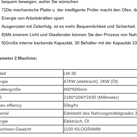
bequem bewegen, wohin Sie wünschen
7)Die mechanische Platte u. der intelligente Prüfer macht den Ofen, d
Energie von Arbeitskräften spart.
Ausgerüstet mit Zeiterfolg, ist es mehr Bequemlichkeit und Sicherheit.
8)Mit innerem Licht und Glasfenster können Sie den Prozess von Na
9)Große interne backende Kapazität, 30 Behälter mit der Kapazität 1
ameter 2.Machine;
ell
LM-30
rgie
47KW (elektrisch), 2KW (Öl)
ältergröße
400*600mm
ß
2180*1840*2430 (Millimeter)
es effiency
50kg/hr
erial
Edelstahl des Nahrungsmittelgrades 
rgie
Elektrisch, Öl
chinen-Gewicht
1100 KILOGRAMM