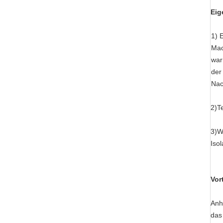
Eig
1) 
Mac
war
der
Nac
2)T
3)Wi
Iso
Vor
Anh
das