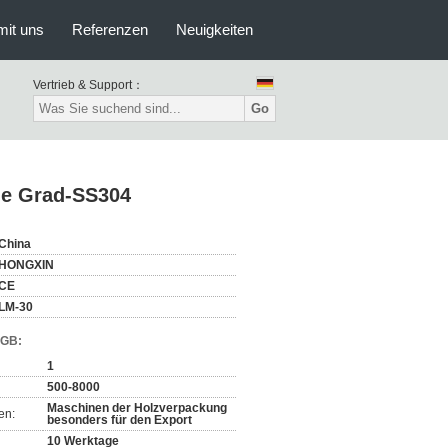
mit uns
Referenzen
Neuigkeiten
Vertrieb & Support：
Go
le Grad-SS304
China
HONGXIN
CE
LM-30
AGB:
1
500-8000
Maschinen der Holzverpackung
en:
besonders für den Export
10 Werktage