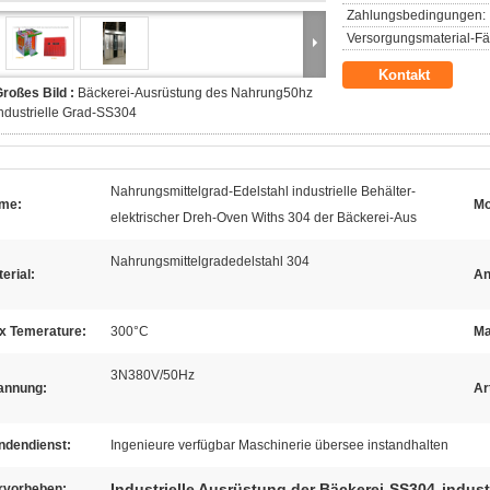
Zahlungsbedingungen:
Versorgungsmaterial-Fäh
Kontakt
roßes Bild :
Bäckerei-Ausrüstung des Nahrung50hz
ndustrielle Grad-SS304
Nahrungsmittelgrad-Edelstahl industrielle Behälter-
me:
Mo
elektrischer Dreh-Oven Withs 304 der Bäckerei-Aus
Nahrungsmittelgradedelstahl 304
erial:
An
x Temerature:
300°C
Ma
3N380V/50Hz
annung:
Ar
ndendienst:
Ingenieure verfügbar Maschinerie übersee instandhalten
Industrielle Ausrüstung der Bäckerei-SS304
indust
rvorheben: