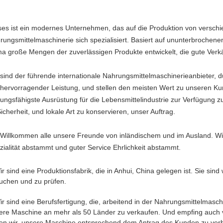
ses ist ein modernes Unternehmen, das auf die Produktion von verschie
rungsmittelmaschinerie sich spezialisiert. Basiert auf ununterbrochene
ma große Mengen der zuverlässigen Produkte entwickelt, die gute Verk
 sind der führende internationale Nahrungsmittelmaschinerieanbieter, 
 hervorragender Leistung, und stellen den meisten Wert zu unseren K
stungsfähigste Ausrüstung für die Lebensmittelindustrie zur Verfügung z
Sicherheit, und lokale Art zu konservieren, unser Auftrag.
 Willkommen alle unsere Freunde von inländischem und im Ausland. Wir
zialität abstammt und guter Service Ehrlichkeit abstammt.
ir sind eine Produktionsfabrik, die in Anhui, China gelegen ist. Sie sin
uchen und zu prüfen.
ir sind eine Berufsfertigung, die, arbeitend in der Nahrungsmittelmasch
ere Maschine an mehr als 50 Länder zu verkaufen. Und empfing auch vi
ten wir, unsere Maschine entsprechend dem Antrag des Kunden zu ver