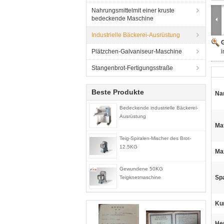
Nahrungsmittelmit einer kruste
bedeckende Maschine
Industrielle Bäckerei-Ausrüstung
G
Plätzchen-Galvaniseur-Maschine
i
Stangenbrot-Fertigungsstraße
Beste Produkte
Na
Bedeckende industrielle Bäckerei-
Ausrüstung
Mat
Teig-Spiralen-Mischer des Brot-
12.5KG
Ma
Gewundene 50KG
Sp
Teigknetmaschine
Ku
He