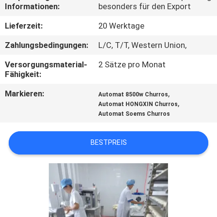
WERKSBESICHTIGUNG
Informationen:
besonders für den Export
Lieferzeit:
20 Werktage
QUALITÄTSKONTROLLE
Zahlungsbedingungen:
L/C, T/T, Western Union,
Versorgungsmaterial-
2 Sätze pro Monat
KONTAKT
Fähigkeit:
MIT
Markieren:
,
Automat 8500w Churros
UNS
,
Automat HONGXIN Churros
Automat Soems Churros
NEUIGKEITEN
BESTPREIS
BITTE UM
EIN
ANGEBOT