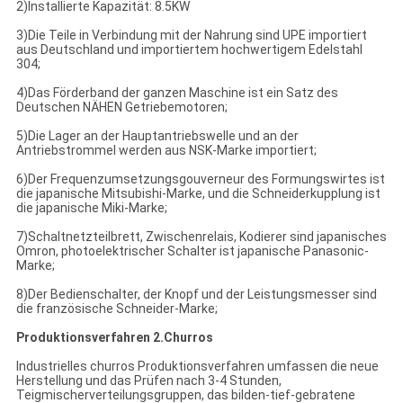
2)Installierte Kapazität: 8.5KW
3)Die Teile in Verbindung mit der Nahrung sind UPE importiert
aus Deutschland und importiertem hochwertigem Edelstahl
304;
4)Das Förderband der ganzen Maschine ist ein Satz des
Deutschen NÄHEN Getriebemotoren;
5)Die Lager an der Hauptantriebswelle und an der
Antriebstrommel werden aus NSK-Marke importiert;
6)Der Frequenzumsetzungsgouverneur des Formungswirtes ist
die japanische Mitsubishi-Marke, und die Schneiderkupplung ist
die japanische Miki-Marke;
7)Schaltnetzteilbrett, Zwischenrelais, Kodierer sind japanisches
Omron, photoelektrischer Schalter ist japanische Panasonic-
Marke;
8)Der Bedienschalter, der Knopf und der Leistungsmesser sind
die französische Schneider-Marke;
Produktionsverfahren 2.Churros
Industrielles churros Produktionsverfahren umfassen die neue
Herstellung und das Prüfen nach 3-4 Stunden,
Teigmischerverteilungsgruppen, das bilden-tief-gebratene