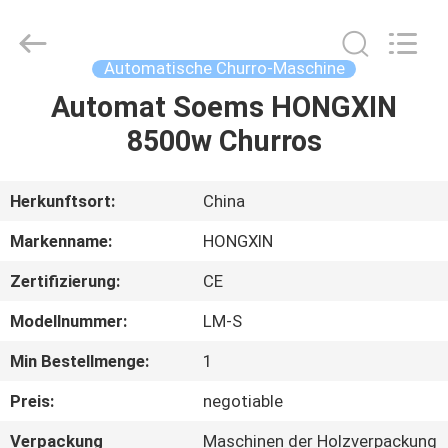
Star
Food
Machinery
Co.,
Ltd..
Automatische Churro-Maschine
All
Rights
Automat Soems HONGXIN
ZU
Reserved.
8500w Churros
HAUSE
PRODUKTE
Herkunftsort:
China
Markenname:
HONGXIN
VR-
Zertifizierung:
CE
SHOW
Modellnummer:
LM-S
ÜBER
Min Bestellmenge:
1
UNS
Preis:
negotiable
Verpackung
Maschinen der Holzverpackung