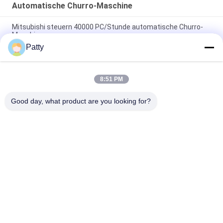
Automatische Churro-Maschine
Mitsubishi steuern 40000 PC/Stunde automatische Churro-
Maschine
Patty
Trichter 1.5KW zwei Churro-Nahrungsmittelmit einer kruste
bedeckende Maschine
8:51 PM
CER wendete 200 Kilogramm/Stunde automatische Churro-
Maschine an
Good day, what product are you looking for?
Beliebte Kategorien
Alle
Brot-
Pita Bread 
Fertigungsstraße
Production Line
Plätzchen-
Gebäckfertigungsstraße
Fertigungsstraße
Mond-Kuchen-
Gedämpfte 
Fertigungsstraße
Angefüllte Brötchen-