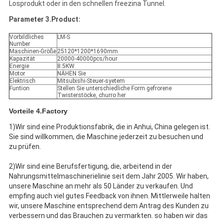
Losprodukt oder in den schnellen freezina Tunnel.
Parameter 3.Product:
Vorbildliches
LM-S
Number
Maschinen-Größe
25120*1200*1690mm
Kapazität
20000-40000pcs/hour
Energie
8.5KW
Motor
NÄHEN Sie
Elektrisch
Mitsubishi-Steuer-syetem
Funtion
Stellen Sie unterschiedliche Form gefrorene
Twisterstöcke, churro her
Vorteile 4.Factory
1)Wir sind eine Produktionsfabrik, die in Anhui, China gelegen ist.
Sie sind willkommen, die Maschine jederzeit zu besuchen und
zu prüfen.
2)Wir sind eine Berufsfertigung, die, arbeitend in der
Nahrungsmittelmaschinerielinie seit dem Jahr 2005. Wir haben,
unsere Maschine an mehr als 50 Länder zu verkaufen. Und
empfing auch viel gutes Feedback von ihnen. Mittlerweile halten
wir, unsere Maschine entsprechend dem Antrag des Kunden zu
verbessern und das Brauchen zu vermarkten. so haben wir das