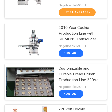
SITEMAP
Negotioable MOQ:1
JETZT ANFRAGEN
11
PRIVACY
Mond-Kuchen-
2010 Year Cookie
POLICY
Production Line with
Fertigungsstraße
SIEMENS Transducer
and 220Volt Voltage
Negotioable MOQ:1
KONTAKT
Customizable and
23
Durable Bread Crumb
Gedämpfte
Production Line 220Volt
220Volt Machine Size
Negotioable MOQ:1
angefüllte Brötchen-
3500*1800*1700mm
KONTAKT
Maschine
220Volt Cookie