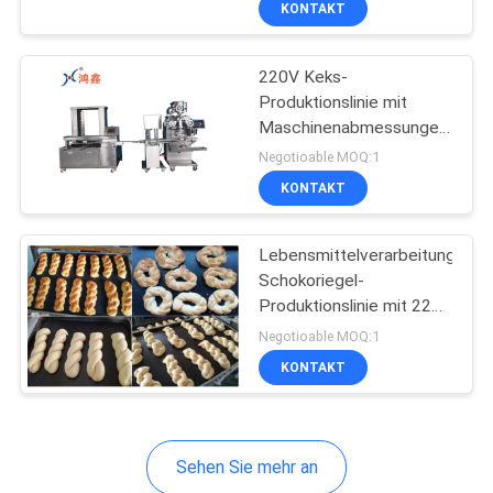
KONTAKT
6
Stangenbrot-
220V Keks-
Fertigungsstraße
Produktionslinie mit
Maschinenabmessungen
von
Negotioable MOQ:1
3500*1800*1700mm
KONTAKT
und einem
Produktgewicht von 15-
80g
Lebensmittelverarbeitungsanl
Schokoriegel-
Produktionslinie mit 220V
Spannung und
Negotioable MOQ:1
anpassbaren Optionen
KONTAKT
Sehen Sie mehr an