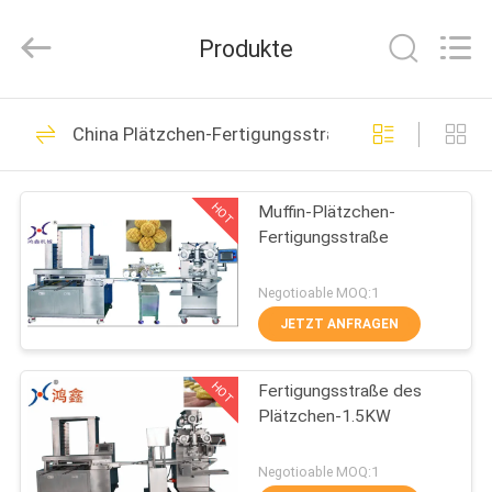
Star
Food
Machinery
Produkte
Co.,
Ltd..
All
Rights
ZU
Reserved.
112
China Plätzchen-Fertigungsstraße
HAUSE
Brot-
Fertigungsstraße
HOT
Muffin-Plätzchen-
PRODUKTE
Fertigungsstraße
VR-
Negotioable MOQ:1
SHOW
JETZT ANFRAGEN
9
Pita Bread
HOT
Fertigungsstraße des
ÜBER
Plätzchen-1.5KW
UNS
Production Line
Negotioable MOQ:1