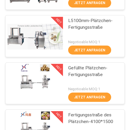
WERKSBESICHTIGUNG
JETZT ANFRAGEN
HOT
L5100mm-Plätzchen-
QUALITÄTSKONTROLLE
84
Fertigungsstraße
Plätzchen-
KONTAKT
Negotioable MOQ:1
Fertigungsstraße
MIT
JETZT ANFRAGEN
UNS
HOT
Gefüllte Plätzchen-
Fertigungsstraße
NEUIGKEITEN
22
Negotioable MOQ:1
BITTE UM
JETZT ANFRAGEN
Gebäckfertigungsstraße
EIN
HOT
Fertigungsstraße des
ANGEBOT
Plätzchen-4100*1500