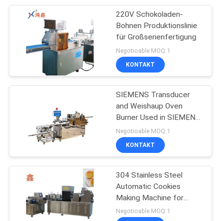
220V Schokoladen-
47
Bohnen Produktionslinie
Industrielle
für Großserienfertigung
Negotioable MOQ:1
Bäckerei-
KONTAKT
Ausrüstung
SIEMENS Transducer
and Weishaup Oven
Burner Used in SIEMENS
6
PLC Controlled Cookie
Negotioable MOQ:1
Plätzchen-
Production Line for B2B
KONTAKT
Products
Galvaniseur-
304 Stainless Steel
Maschine
Automatic Cookies
Making Machine for
Durable and Long-lasting
Negotioable MOQ:1
Performance