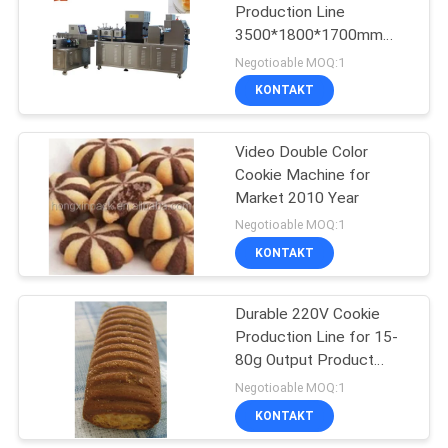
Production Line
3500*1800*1700mm
10
with Video
Negotioable MOQ:1
Automatische
KONTAKT
Churro-Maschine
Video Double Color
Cookie Machine for
Market 2010 Year
Negotioable MOQ:1
KONTAKT
61
Nahrungsmittelmit
Durable 220V Cookie
Production Line for 15-
einer kruste
80g Output Product
bedeckende
Weight in Hot Demand
Negotioable MOQ:1
KONTAKT
Maschine